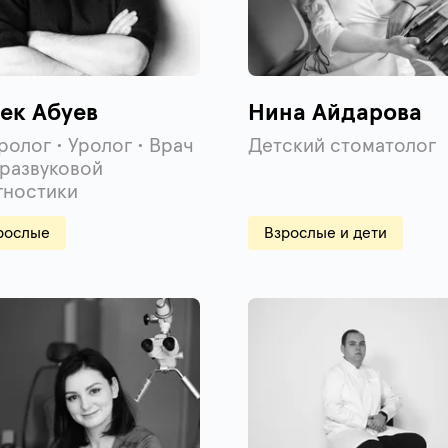
ек Абуев
Нина Айдарова
ролог • Уролог • Врач
Детский стоматолог
тразвуковой
гностики
рослые
Взрослые и дети