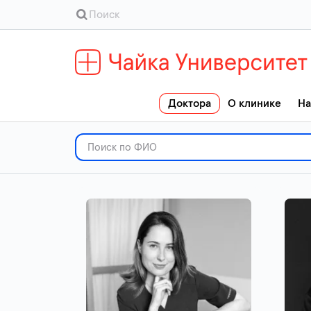
Доктора
О клинике
На