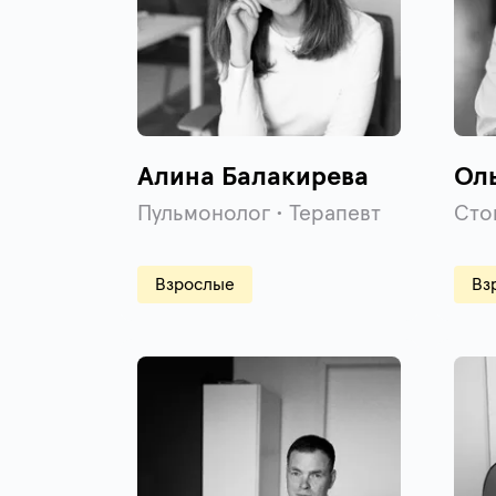
Алина Балакирева
Ол
Пульмонолог • Терапевт
Сто
Взрослые
Вз