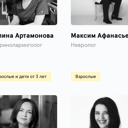
лина Артамонова
Максим Афанась
риноларинголог
Невролог
рослые и дети от 3 лет
Взрослые