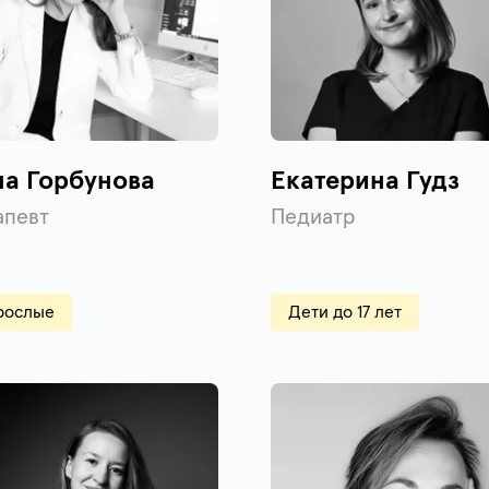
на Горбунова
Екатерина Гудз
апевт
Педиатр
рослые
Дети до 17 лет