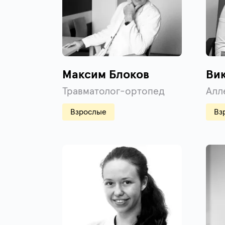
Максим Блоков
Ви
Травматолог-ортопед
Алл
Взрослые
Вз