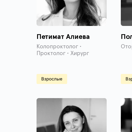
Петимат Алиева
По
Колопроктолог •
Ото
Проктолог • Хирург
Взрослые
Вз