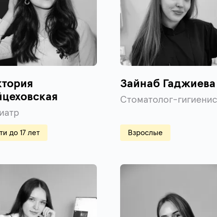
ктория
Зайнаб Гаджиева
йцеховская
Стоматолог-гигиенис
иатр
ти до 17 лет
Взрослые