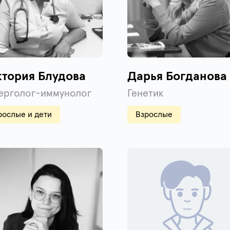
ктория Блудова
Дарья Богданова
ерголог-иммунолог
Генетик
рослые и дети
Взрослые