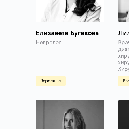
Елизавета Бугакова
Ли
Невролог
Вра
диа
хир
хир
Хир
Взрослые
Вз