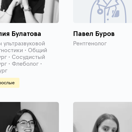
лия Булатова
Павел Буров
ч ультразвуковой
Рентгенолог
гностики • Общий
ург • Сосудистый
ург • Флеболог •
ург
рослые