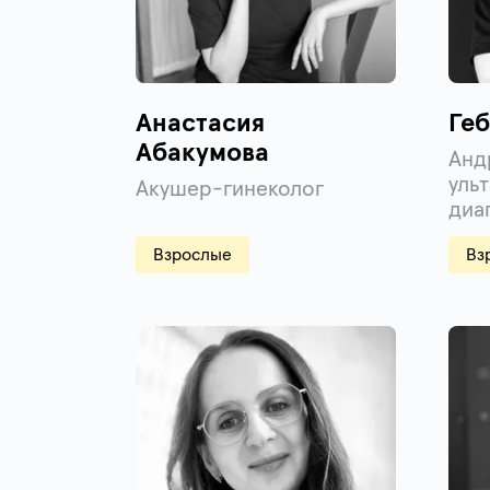
Анастасия
Геб
Абакумова
Анд
уль
Акушер-гинеколог
диа
Взрослые
Вз