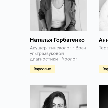
Наталья Горбатенко
Ан
Акушер-гинеколог • Врач
Тер
ультразвуковой
диагностики • Уролог
Взрослые
Вз